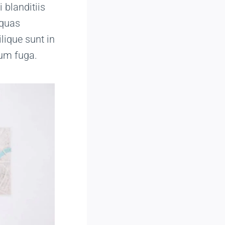
 blanditiis
 quas
lique sunt in
rum fuga.