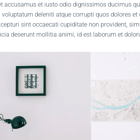
et accusamus et iusto odio dignissimos ducimus qui
voluptatum deleniti atque corrupti quos dolores et
cepturi sint occaecati cupiditate non provident, simi
ficia deserunt mollitia animi, id est laborum et dolo