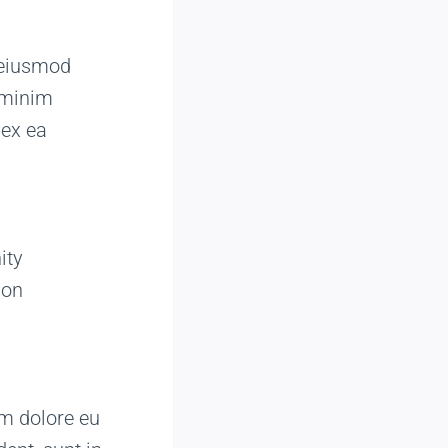
o eiusmod
 minim
 ex ea
ity
 on
lum dolore eu