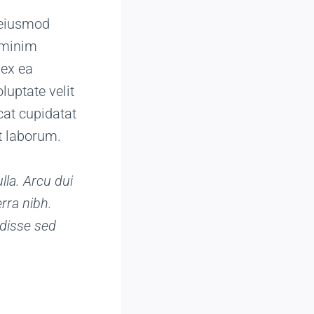
o eiusmod
 minim
 ex ea
luptate velit
cat cupidatat
st laborum.
lla. Arcu dui
rra nibh.
disse sed