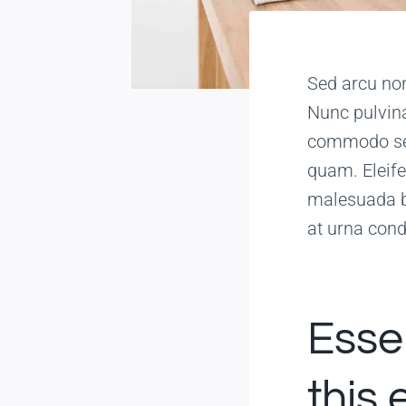
Sed arcu non
Nunc pulvina
commodo sed 
quam. Eleife
malesuada bi
at urna con
Essen
this