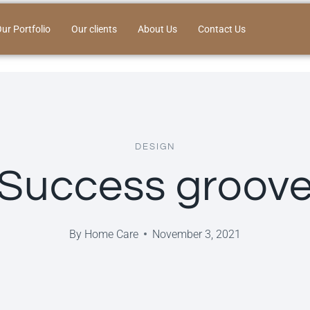
ur Portfolio
Our clients
About Us
Contact Us
DESIGN
Success groov
By
Home Care
November 3, 2021