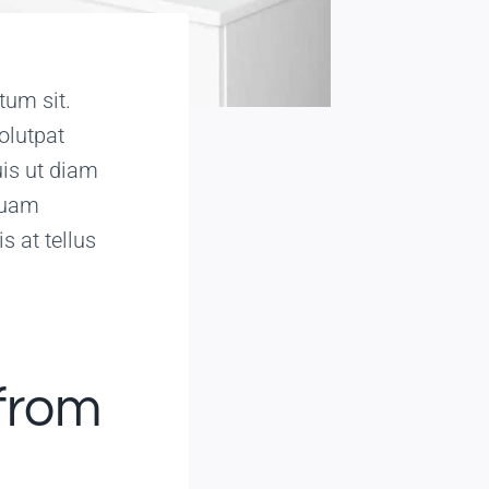
tum sit.
olutpat
uis ut diam
iquam
s at tellus
 from