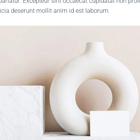
 pariatur. Excepteur sint occaecat cupidatat non proi
ficia deserunt mollit anim id est laborum.