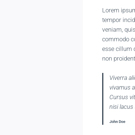
Lorem ipsum 
tempor incid
veniam, quis
commodo cons
esse cillum 
non proident
Viverra al
vivamus a
Cursus vi
nisi lacus
John Doe