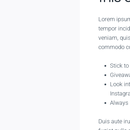
Lorem ipsum 
tempor incid
veniam, quis
commodo co
Stick t
Giveawa
Look in
Instag
Always 
Duis aute iru